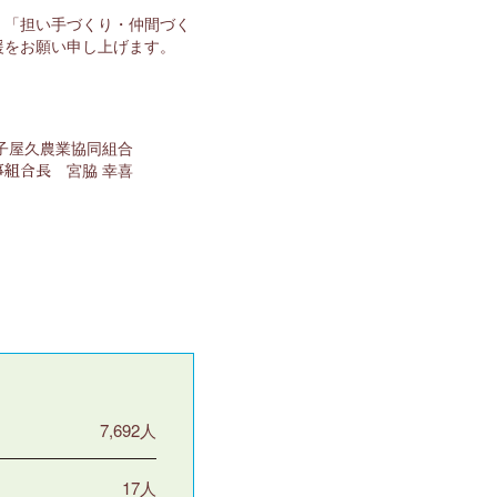
、「担い手づくり・仲間づく
援をお願い申し上げます。
子屋久農業協同組合
宮脇 幸喜
事組合長
7,692人
17人