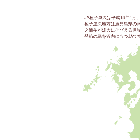
JA種子屋久は平成18年4月
種子屋久地方は鹿児島県の
之浦岳が雄大にそびえる世
登録の島を管内にもつJAで