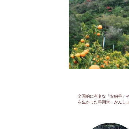
全国的に有名な「安納芋」
を生かした早期米・かんし