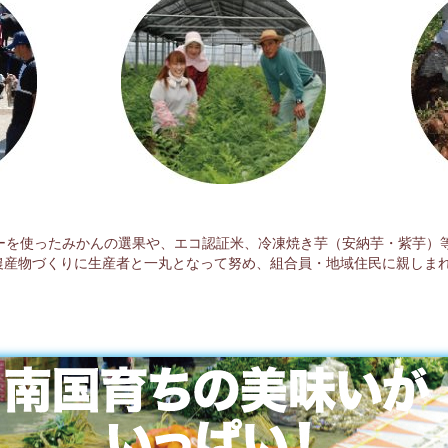
サーを使ったみかんの選果や、エコ認証米、冷凍焼き芋（安納芋・紫芋）
農産物づくりに生産者と一丸となって努め、組合員・地域住民に親しまれ