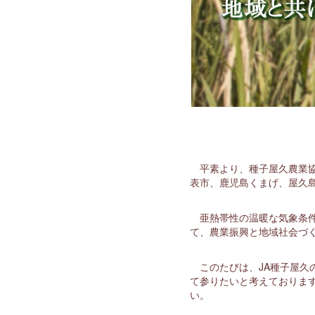
平素より、種子屋久農業協
表市、鹿児島くまげ、屋久
亜熱帯性の温暖な気象条
て、農業振興と地域社会づ
このたびは、JA種子屋
て参りたいと考えておりま
い。