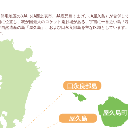
、熊毛地区の3JA（JA西之表市、JA鹿児島くまげ、JA屋久島）が合併
南に位置し、我が国最大のロケット発射場がある、宇宙に一番近い島「
界自然遺産の島「屋久島」、および口永良部島を主な区域としています
す。