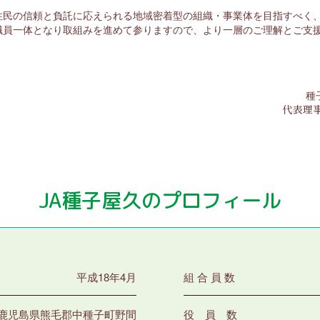
住民の信頼と負託に応えられる地域密着型の組織・事業体を目指すべく
職員一体となり取組みを進めて参りますので、より一層のご理解とご支
種
代表理
JA種子屋久のプロフィール
平成18年4月
組 合 員 数
鹿児島県熊毛郡中種子町野間
役 員 数