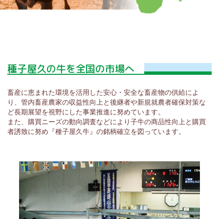
広報誌 たねやく
求人採用情報
お問い合わせ
種子屋久の牛を全国の市場へ
リンク集
サイトマップ
畜産に恵まれた環境を活用した安心・安全な畜産物の供給によ
り、管内畜産農家の収益性向上と後継者や新規就農者確保対策な
個人情報保護方針
ど長期展望を視野にした事業推進に努めています。
また、購買ニーズの動向調査などにより子牛の商品性向上と購買
HOME
者誘致に努め『種子屋久牛』の銘柄確立を図っています。
JAネットバンク（個人）
JAねっとバンク（法人）
JADDO