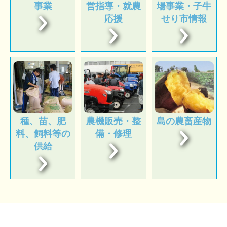
事業
営指導・就農
場事業・子牛
応援
せり市情報
種、苗、肥
農機販売・整
島の農畜産物
料、飼料等の
備・修理
供給