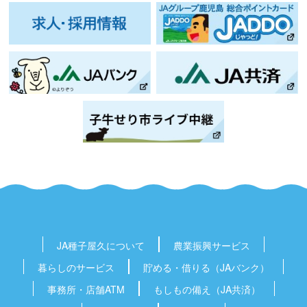
JA種子屋久
について
農業振興
サービス
暮らしの
サービス
貯める・借りる
（JAバンク）
事務所・店舗
ATM
もしもの備え
（JA共済）