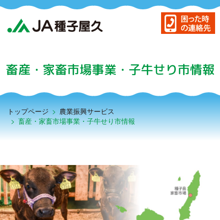
JA種子屋久について
島の農産物
畜産・家畜市場事業・子牛せり市情報
農業振興サービス
暮らしのサービス
トップページ
>
農業振興サービス
>
畜産・家畜市場事業・子牛せり市情報
貯める・借りる（JAバンク）
もしもに備える（JA共済）
困った時の連絡先
事務所・店舗・ATM
新着情報一覧
アグリスクール