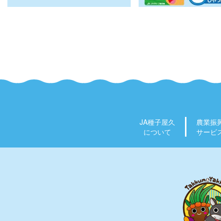
JA種子屋久
農業振
について
サービ