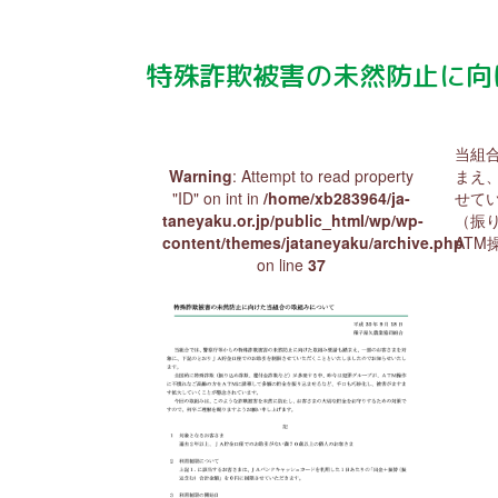
特殊詐欺被害の未然防止に向
当組
Warning
: Attempt to read property
まえ
"ID" on int in
/home/xb283964/ja-
せて
taneyaku.or.jp/public_html/wp/wp-
（振
content/themes/jataneyaku/archive.php
ATM
on line
37