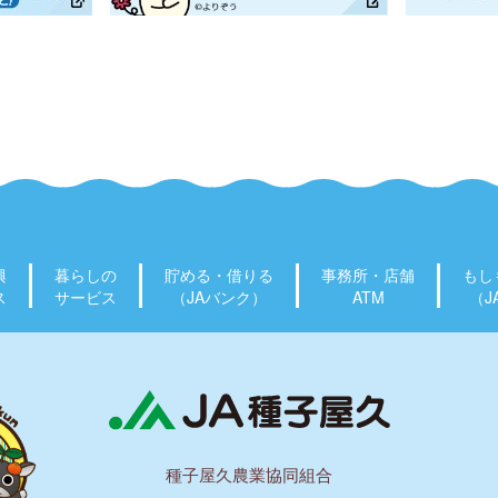
興
暮らしの
貯める・借りる
事務所・店舗
もし
ス
サービス
（JAバンク）
ATM
（J
種子屋久農業協同組合