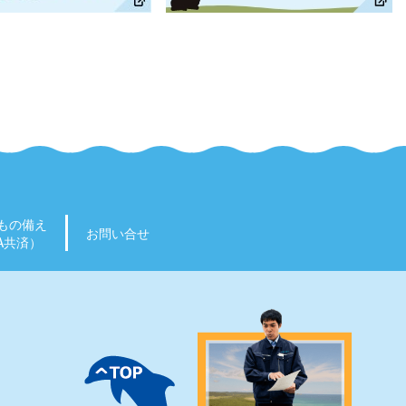
もの備え
お問い合せ
A共済）