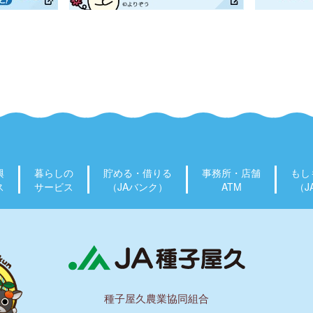
興
暮らしの
貯める・借りる
事務所・店舗
もし
ス
サービス
（JAバンク）
ATM
（J
種子屋久農業協同組合