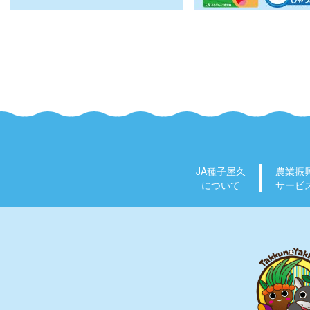
JA種子屋久
農業振
について
サービ