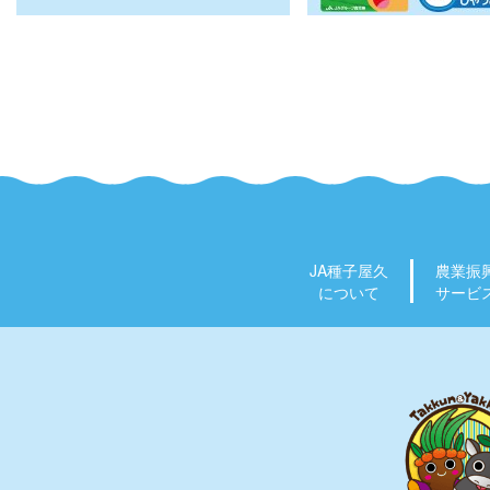
JA種子屋久
農業振
について
サービ