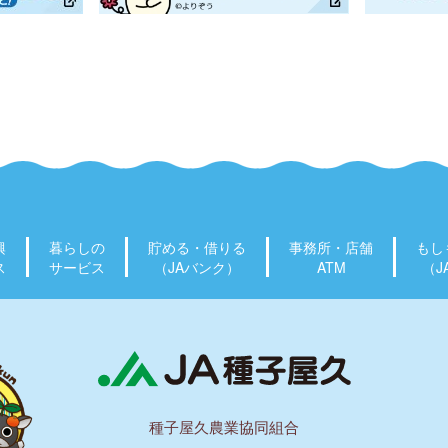
興
暮らしの
貯める・借りる
事務所・店舗
もし
ス
サービス
（JAバンク）
ATM
（J
種子屋久農業協同組合