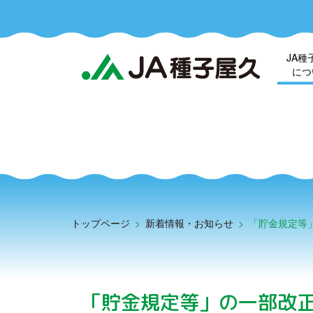
JA種
につ
トップページ
>
新着情報・お知らせ
>
「貯金規定等
「貯金規定等」の一部改