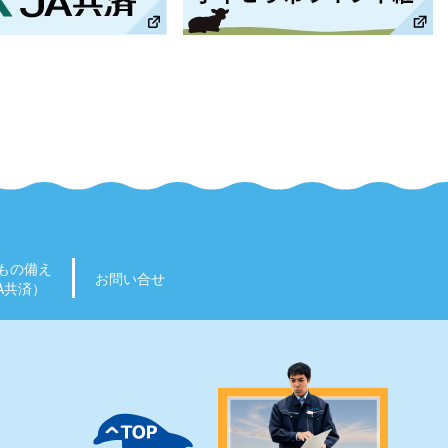
もの備え
お問い合せ
A共済）