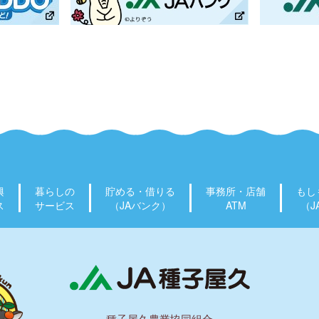
興
暮らしの
貯める・借りる
事務所・店舗
もし
ス
サービス
（JAバンク）
ATM
（J
種子屋久農業協同組合