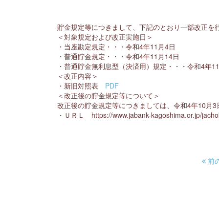
貯金規定等につきまして、下記のとおり一部改正を
＜対象規定および改正実施日＞
・当座勘定規定・・・令和4年11月4日
・普通貯金規定・・・令和4年11月14日
・普通貯金無利息型（決済用）規定・・・令和4年11
＜改正内容＞
・新旧対照表
PDF
＜改正後の貯金規定等について＞
改正後の貯金規定等につきましては、令和4年10月
・ＵＲＬ https://www.jabank-kagoshima.or.jp/jachokin
前