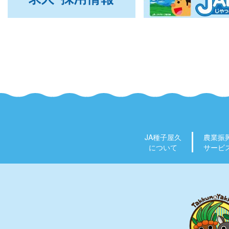
JA種子屋久
農業振
について
サービ