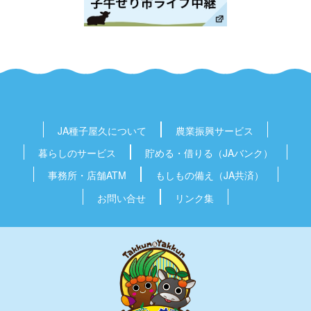
JA種子屋久
について
農業振興
サービス
暮らしの
サービス
貯める・借りる
（JAバンク）
事務所・店舗
ATM
もしもの備え
（JA共済）
お問い合せ
リンク集