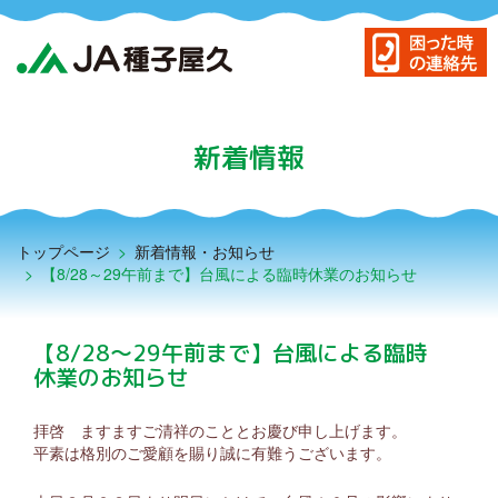
JA種子屋久について
島の農産物
新着情報
農業振興サービス
暮らしのサービス
トップページ
>
新着情報・お知らせ
>
【8/28～29午前まで】台風による臨時休業のお知らせ
貯める・借りる（JAバンク）
もしもに備える（JA共済）
【8/28～29午前まで】台風による臨時
困った時の連絡先
休業のお知らせ
事務所・店舗・ATM
拝啓 ますますご清祥のこととお慶び申し上げます。
新着情報一覧
平素は格別のご愛顧を賜り誠に有難うございます。
アグリスクール