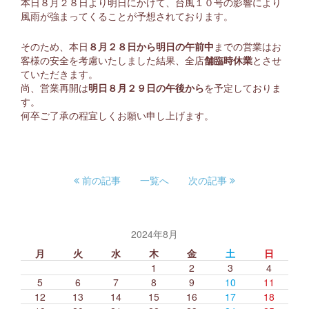
本日８月２８日より明日にかけて、台風１０号の影響により
風雨が強まってくることが予想されております。
広報誌 たねやく
求人採用情報
そのため、本日
８月２８日から明日の午前中
までの営業はお
客様の安全を考慮いたしました結果、全店
舗臨時休業
とさせ
お問い合わせ
ていただきます。
尚、営業再開は
明日８月２９日の午後から
を予定しておりま
リンク集
す。
何卒ご了承の程宜しくお願い申し上げます。
サイトマップ
個人情報保護方針
HOME
前の記事
一覧へ
次の記事
JAネットバンク（個人）
JAねっとバンク（法人）
2024年8月
月
火
水
木
金
土
日
JADDO
1
2
3
4
5
6
7
8
9
10
11
12
13
14
15
16
17
18