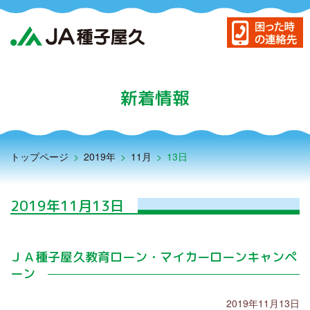
JA種子屋久について
島の農産物
新着情報
農業振興サービス
暮らしのサービス
トップページ
>
2019年
>
11月
>
13日
貯める・借りる（JAバンク）
もしもに備える（JA共済）
2019年11月13日
困った時の連絡先
事務所・店舗・ATM
ＪＡ種子屋久教育ローン・マイカーローンキャンペ
ーン
新着情報一覧
アグリスクール
2019年11月13日