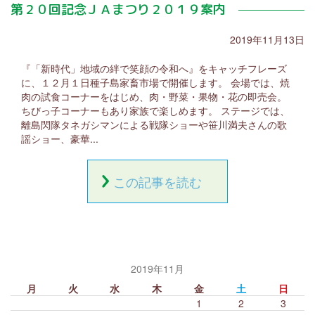
第２０回記念ＪＡまつり２０１９案内
2019年11月13日
『「新時代」地域の絆で笑顔の令和へ』をキャッチフレーズ
に、１２月１日種子島家畜市場で開催します。 会場では、焼
肉の試食コーナーをはじめ、肉・野菜・果物・花の即売会。
ちびっ子コーナーもあり家族で楽しめます。 ステージでは、
離島閃隊タネガシマンによる戦隊ショーや笹川満夫さんの歌
謡ショー、豪華...
この記事を読む
2019年11月
月
火
水
木
金
土
日
1
2
3