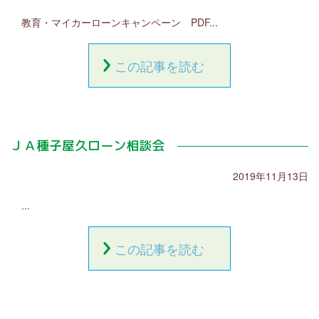
広報誌 たねやく
教育・マイカーローンキャンペーン PDF...
求人採用情報
この記事を読む
お問い合わせ
リンク集
サイトマップ
ＪＡ種子屋久ローン相談会
個人情報保護方針
2019年11月13日
HOME
...
JAネットバンク（個人）
JAねっとバンク（法人）
この記事を読む
JADDO