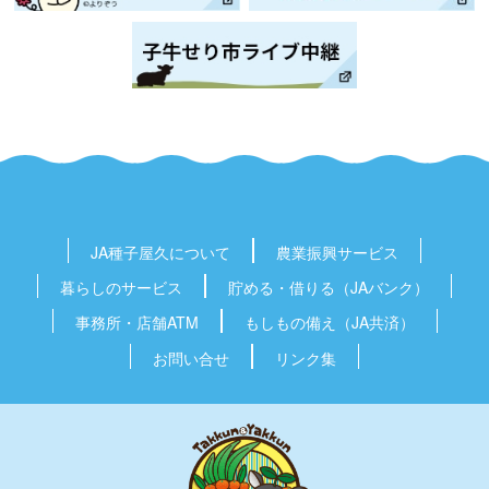
JA種子屋久
について
農業振興
サービス
暮らしの
サービス
貯める・借りる
（JAバンク）
事務所・店舗
ATM
もしもの備え
（JA共済）
お問い合せ
リンク集