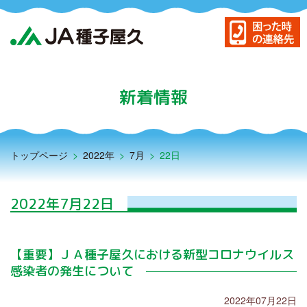
JA種子屋久について
島の農産物
新着情報
農業振興サービス
暮らしのサービス
トップページ
>
2022年
>
7月
>
22日
貯める・借りる（JAバンク）
もしもに備える（JA共済）
2022年7月22日
困った時の連絡先
事務所・店舗・ATM
【重要】ＪＡ種子屋久における新型コロナウイルス
感染者の発生について
新着情報一覧
アグリスクール
2022年07月22日