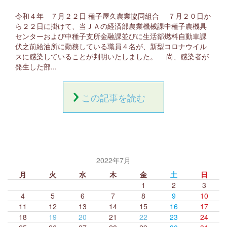
広報誌 たねやく
令和４年 ７月２２日 種子屋久農業協同組合 ７月２０日か
ら２２日に掛けて、当ＪＡの経済部農業機械課中種子農機具
求人採用情報
センターおよび中種子支所金融課並びに生活部燃料自動車課
伏之前給油所に勤務している職員４名が、新型コロナウイル
お問い合わせ
スに感染していることが判明いたしました。 尚、感染者が
発生した部...
リンク集
サイトマップ
この記事を読む
個人情報保護方針
HOME
JAネットバンク（個人）
2022年7月
JAねっとバンク（法人）
月
火
水
木
金
土
日
1
2
3
JADDO
4
5
6
7
8
9
10
11
12
13
14
15
16
17
18
19
20
21
22
23
24