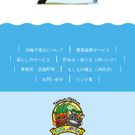
JA種子屋久
について
農業振興
サービス
暮らしの
サービス
貯める・借りる
（JAバンク）
事務所・店舗
ATM
もしもの備え
（JA共済）
お問い合せ
リンク集